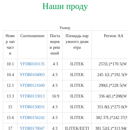
Наши проду
Размер
Номе
Соотношение
Поста
Площадь нар
Регион АА
р зап
вщик
ужного диам
част
и реш
етра
и
ений
10.1
YFDR0101135
4:3
ILITEK
257(L)*170.5(W)
10.4
YFDR0104003
4:3
ILITEK
245.1(L)*192.5(W)
12.1
YFDR0121049
4:3
ILITEK
290(L)*228.5(W)
13.3
YFDR0133013
16:9
ILITEK
336.4(L)*208(W)
15
YFDR0150031
4:3
ILITEK
351.8(L)*275.6(W)
15.6
YFDR0156242
4:3
ILITEK
382.37L)*242.37(W
17
YFDR0170047
4:3
ILITEK/EETI
381.52(L)*313.94(W