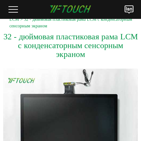
Домашняя страница
>
Продукты
>
Модуль оптического соединения
LCM
> 32 - дюймовая пластиковая рама LCM с конденсаторным
сенсорным экраном
32 - дюймовая пластиковая рама LCM
с конденсаторным сенсорным
экраном