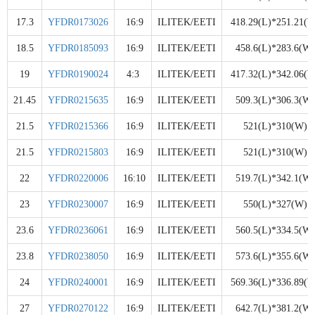
17.3
YFDR0173026
16:9
ILITEK/EETI
418.29(L)*251.21(W
18.5
YFDR0185093
16:9
ILITEK/EETI
458.6(L)*283.6(W)
19
YFDR0190024
4:3
ILITEK/EETI
417.32(L)*342.06(W
21.45
YFDR0215635
16:9
ILITEK/EETI
509.3(L)*306.3(W)
21.5
YFDR0215366
16:9
ILITEK/EETI
521(L)*310(W)
21.5
YFDR0215803
16:9
ILITEK/EETI
521(L)*310(W)
22
YFDR0220006
16:10
ILITEK/EETI
519.7(L)*342.1(W)
23
YFDR0230007
16:9
ILITEK/EETI
550(L)*327(W)
23.6
YFDR0236061
16:9
ILITEK/EETI
560.5(L)*334.5(W)
23.8
YFDR0238050
16:9
ILITEK/EETI
573.6(L)*355.6(W)
24
YFDR0240001
16:9
ILITEK/EETI
569.36(L)*336.89(W
27
YFDR0270122
16:9
ILITEK/EETI
642.7(L)*381.2(W)