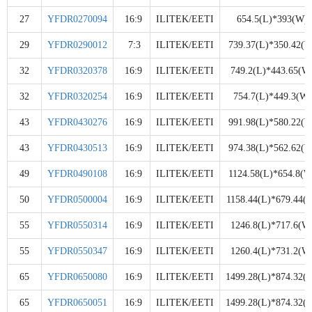
27
YFDR0270094
16:9
ILITEK/EETI
654.5(L)*393(W)
29
YFDR0290012
7:3
ILITEK/EETI
739.37(L)*350.42(W
32
YFDR0320378
16:9
ILITEK/EETI
749.2(L)*443.65(W
32
YFDR0320254
16:9
ILITEK/EETI
754.7(L)*449.3(W)
43
YFDR0430276
16:9
ILITEK/EETI
991.98(L)*580.22(W
43
YFDR0430513
16:9
ILITEK/EETI
974.38(L)*562.62(W
49
YFDR0490108
16:9
ILITEK/EETI
1124.58(L)*654.8(W
50
YFDR0500004
16:9
ILITEK/EETI
1158.44(L)*679.44(
55
YFDR0550314
16:9
ILITEK/EETI
1246.8(L)*717.6(W
55
YFDR0550347
16:9
ILITEK/EETI
1260.4(L)*731.2(W
65
YFDR0650080
16:9
ILITEK/EETI
1499.28(L)*874.32(
65
YFDR0650051
16:9
ILITEK/EETI
1499.28(L)*874.32(