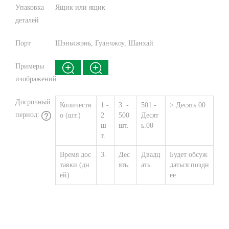
Упаковка
Ящик или ящик
деталей
Порт
Шэньчжэнь, Гуанчжоу, Шанхай
Примеры
изображений:
Досрочный
Количеств
1 -
3. -
501 -
> Десять.00
период:
о (шт.)
2
500
Десят
ш
шт.
ь.00
т.
Время дос
3.
Дес
Двадц
Будет обсуж
тавки (дн
ять.
ать.
даться поздн
ей)
ее